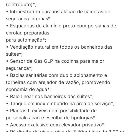
(eletroduto)*;
• Infraestrutura para instalação de câmeras de
segurança internas*;
• Esquadrias de alumínio preto com persianas de
enrolar, preparadas
para automação*;
• Ventilação natural em todos os banheiros das
suítes*;
• Sensor de Gás GLP na cozinha para maior
segurança*;
• Bacias sanitárias com duplo acionamento e
torneiras com arejador de vazão, promovendo
economia de água*;
• Ralo linear nos banheiros das suítes*;
• Tanque em inox embutido na área de serviço*;
• Plantas fl exíveis com possibilidade de
personalização e escolha de tipologias*;
• Acesso exclusivo com elevador privativo*;
• Pé direito de piso a piso de 3,40m (livre de 2,90 m