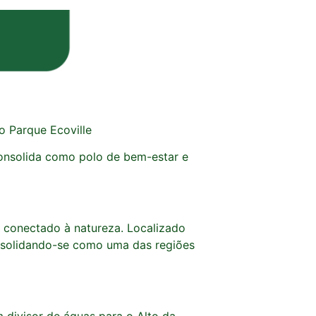
o Parque Ecoville
consolida como polo de bem-estar e
e conectado à natureza. Localizado
consolidando-se como uma das regiões
 divisor de águas para o Alto da