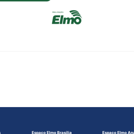
s
Espaço Elmo Brasília
Espaço Elmo An