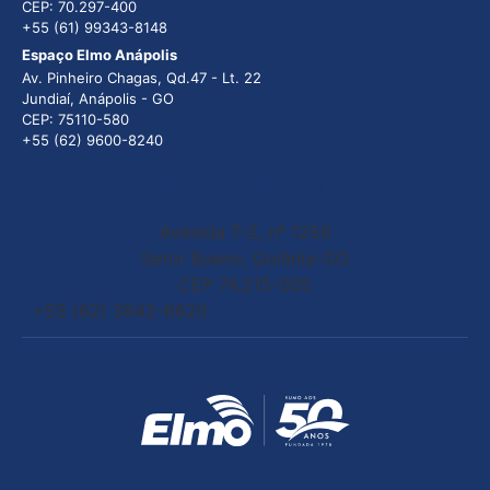
CEP: 70.297-400
+55 (61) 99343-8148
Espaço Elmo Anápolis
Av. Pinheiro Chagas, Qd.47 - Lt. 22
Jundiaí, Anápolis - GO
CEP: 75110-580
+55 (62) 9600-8240
Matriz Elmo
Avenida T-2, nº 1258
Setor Bueno, Goiânia-GO
CEP 74.215-005
+55 (62) 3942-6620