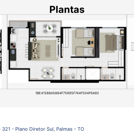
Plantas
1BE41588A5884F75995F744F504F6A92
 321 - Plano Diretor Sul, Palmas - TO